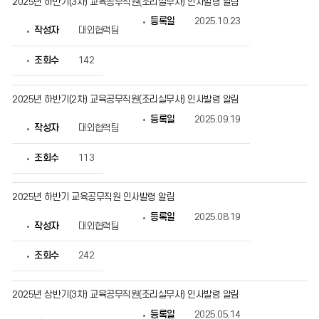
2025년 하반기(3차) 교육공무직원(조리실무사) 인사발령 알림
시
물
등록일
2025.10.23
작성자
대외협력팀
번
호,
제
조회수
142
목,
작
성
2025년 하반기(2차) 교육공무직원(조리실무사) 인사발령 알림
자,
등
등록일
2025.09.19
록
작성자
대외협력팀
일,
조
회
조회수
113
수
정
보
2025년 하반기 교육공무직원 인사발령 알림
를
확
등록일
2025.08.19
인
작성자
대외협력팀
할
수
조회수
242
있
습
니
다.
2025년 상반기(3차) 교육공무직원(조리실무사) 인사발령 알림
등록일
2025.05.14