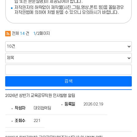
입 또는 본문설명)이 제공되어야 합니다.
저작권자의 허락없이 제작물(사진,그림,영상,폰트 등)을 올릴경우
저작권법에 의하여 처벌 받을 수 있으니 유의하시기 바랍니다.
전체
14
건
1
/2페이지
검색
교
2026년 상반기 교육공무직원 인사발령 알림
육
공
등록일
2026.02.19
무
작성자
대외협력팀
직
원
조회수
221
인
사
의
게