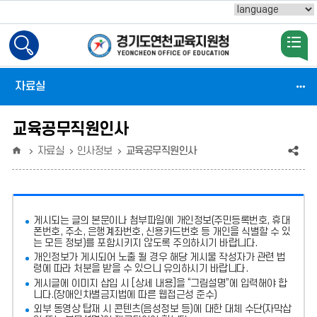
Powered by
검
색
활
성
자료실
화
교육공무직원인사
홈
공
자료실
인사정보
교육공무직원인사
유
(상
게시되는 글의 본문이나 첨부파일에
개인정보(주민등록번호, 휴대
태
폰번호, 주소, 은행계좌번호, 신용카드번호 등 개인을 식별할 수 있
는 모든 정보)를 포함시키지 않도록 주의
하시기 바랍니다.
:
개인정보가 게시되어 노출 될 경우 해당 게시물 작성자가 관련 법
령에 따라 처분
을 받을 수 있으니 유의하시기 바랍니다.
축
게시글에 이미지 삽입 시 [상세 내용]을 “그림설명”에 입력해야 합
소)
니다.
(장애인차별금지법에 따른 웹접근성 준수)
외부 동영상 탑재 시 콘텐츠(음성정보 등)에 대한 대체 수단(자막삽