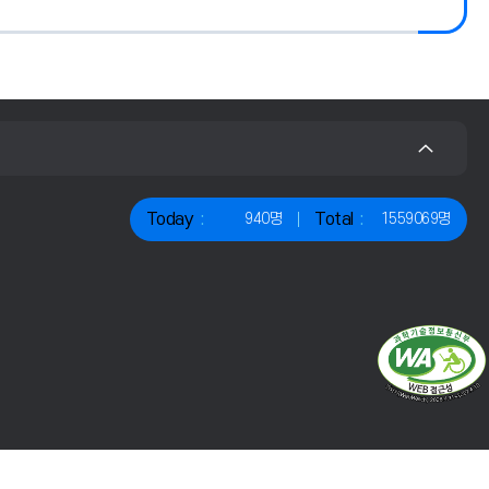
Today
Total
940명
1559069명