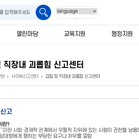
검
Powered by
색
열린마당
교육지원
행정지원
및 직장내 괴롭힘 신고센터
민원
사이버신고센터
갑질 및 직장내 괴롭힘 신고센터
질신고
이란?
질”이란 사회·경제적 관계에서 우월적 지위에 있는 사람이 권한을 남용
 상대방에게 행하는 부당한 요구나 처우를 말함