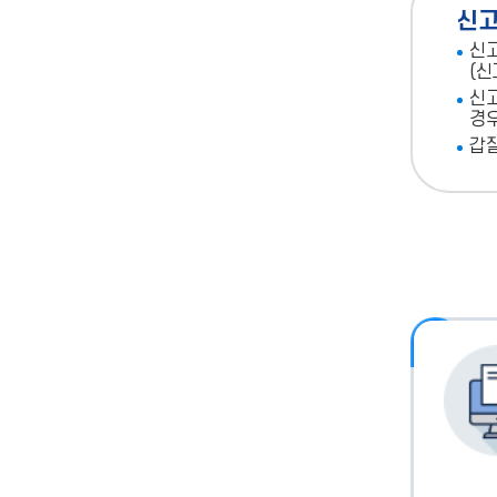
신
신고
(신
신고
경우
갑질