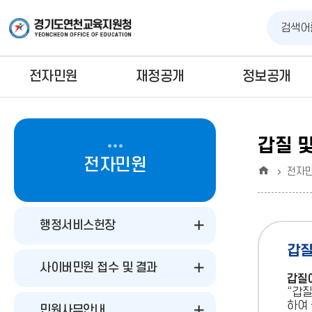
전자민원
재정공개
정보공개
갑질 
전자민원
홈
전자
행정서비스헌장
갑
사이버민원 접수 및 결과
갑질
“갑
하여
민원사무안내