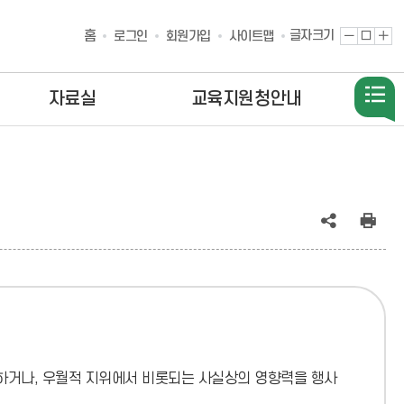
홈
글자크기
글
원
글
로그인
회원가입
사이트맵
자
래
자
축
대
확
소
로
대
자료실
교육지원청안내
공
인
유
쇄
(상
태
:
하거나, 우월적 지위에서 비롯되는 사실상의 영향력을 행사
축