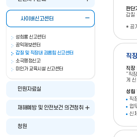
판단
갑질 
사이버신고센터
* 공
성희롱 신고센터
공익제보센터
갑질 및 직장내 괴롭힘 신고센터
직장
소극행정신고
직장
미인가 교육시설 신고센터
“직장
게 신
민원자료실
성립 
직장
업무
재해예방 및 안전보건 의견청취
신체
청원