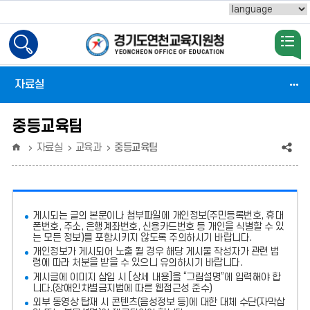
Powered by
검
색
활
성
자료실
화
중등교육팀
홈
공
자료실
교육과
중등교육팀
유
(상
게시되는 글의 본문이나 첨부파일에
개인정보(주민등록번호, 휴대
태
폰번호, 주소, 은행계좌번호, 신용카드번호 등 개인을 식별할 수 있
는 모든 정보)를 포함시키지 않도록 주의
하시기 바랍니다.
:
개인정보가 게시되어 노출 될 경우 해당 게시물 작성자가 관련 법
령에 따라 처분
을 받을 수 있으니 유의하시기 바랍니다.
축
게시글에 이미지 삽입 시 [상세 내용]을 “그림설명”에 입력해야 합
소)
니다.
(장애인차별금지법에 따른 웹접근성 준수)
외부 동영상 탑재 시 콘텐츠(음성정보 등)에 대한 대체 수단(자막삽