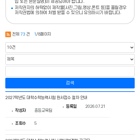
입 또는 본문설명)이 제공되어야 합니다.
저작권자의 허락없이 제작물(사진,그림,영상,폰트 등)을 올릴경우
저작권법에 의하여 처벌 받을 수 있으니 유의하시기 바랍니다.
전체
73
건
1
/8페이지
검색
중
2027학년도 대학수학능력시험 원서접수 절차 안내
등
교
등록일
2026.07.21
육
작성자
중등교육팀
팀
의
조회수
5
게
시
물
번