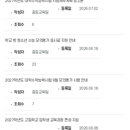
2027학년도 대학수학능력시험 시행세부계획 공고문
호,
제
등록일
2026.07.02
작성자
중등교육팀
목,
작
성
조회수
6
자,
등
록
학교 밖 청소년 수능 모의평가 응시료 지원 안내
일,
조
등록일
2026.06.18
회
작성자
중등교육팀
수
정
보
조회수
23
를
확
인
2027학년도 대학수학능력시험 9월 모의평가 시행 안내
할
수
등록일
2026.06.18
있
작성자
중등교육팀
습
니
조회수
7
다.
2027학년도 고등학교 입학생 교육과정 편성 지침
등록일
2026.06.08